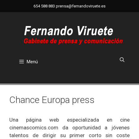
Saltar
654 588 883
prensa@fernandoviruete.es
al
contenido
Menú
Chance Europa press
Una página web especializada en cine
cinemascomics.com
da oportunidad a jóvenes
talentos de dirigir su primer corto sin coste