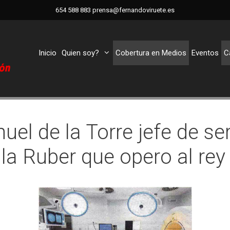
654 588 883
prensa@fernandoviruete.es
Inicio
Quien soy?
Cobertura en Medios
Eventos
C
uel de la Torre jefe de se
la Ruber que opero al rey