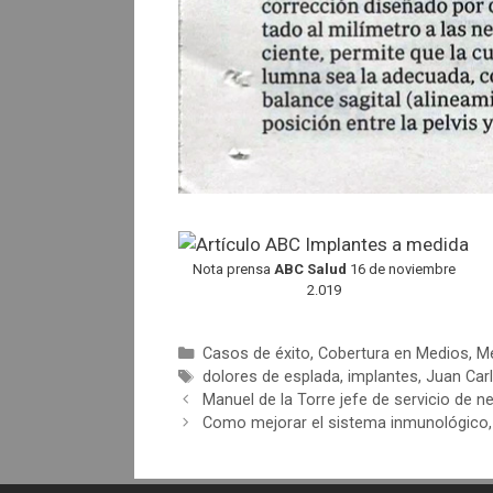
Nota prensa
ABC Salud
16 de noviembre
2.019
Categorías
Casos de éxito
,
Cobertura en Medios
,
Me
Etiquetas
dolores de esplada
,
implantes
,
Juan Carl
Manuel de la Torre jefe de servicio de ne
Como mejorar el sistema inmunológico, 