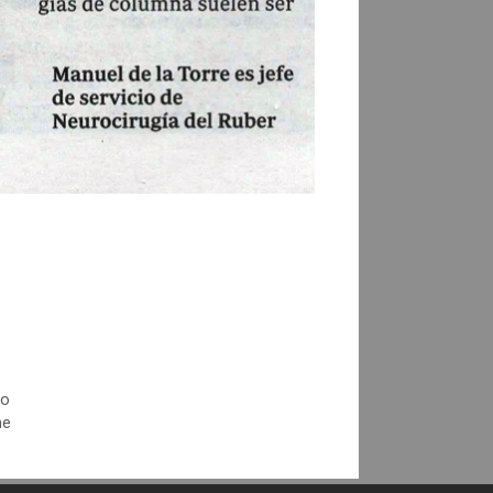
to
ne