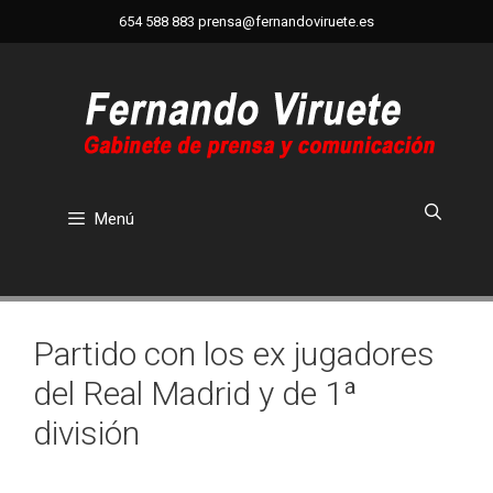
Saltar
654 588 883
prensa@fernandoviruete.es
al
contenido
Menú
Partido con los ex jugadores
del Real Madrid y de 1ª
división