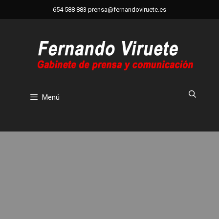
Saltar
654 588 883
prensa@fernandoviruete.es
al
contenido
Menú
Exposición de arte en Madrid con