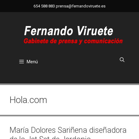
Saltar
654 588 883
prensa@fernandoviruete.es
al
contenido
Menú
Hola.com
María Dolores Sariñena diseñadora