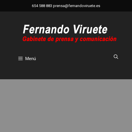
Saltar
654 588 883
prensa@fernandoviruete.es
al
contenido
Menú
Partido de las estrellas ex jugadores