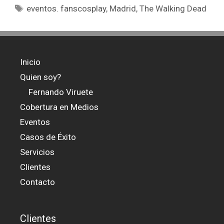
Etiquetas
eventos. fanscosplay
,
Madrid
,
The Walking Dead
Inicio
Quien soy?
Fernando Viruete
Cobertura en Medios
Eventos
Casos de Éxito
Servicios
Clientes
Contacto
Clientes