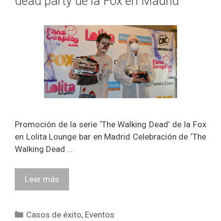
dead party de la Fox en Madrid
Promoción de la serie ‘The Walking Dead’ de la Fox
en Lolita Lounge bar en Madrid Celebración de ‘The
Walking Dead …
Leer más
Categorías
Casos de éxito
,
Eventos