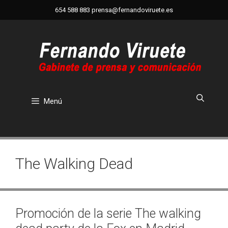
Saltar
654 588 883
prensa@fernandoviruete.es
al
contenido
Menú
The Walking Dead
Promoción de la serie The walking