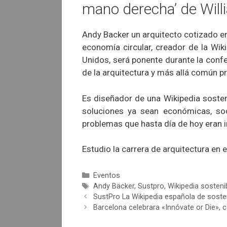
mano derecha’ de Will
Andy Backer un arquitecto cotizado 
economía circular, creador de la Wik
Unidos, será ponente durante la confe
de la arquitectura y más allá común p
Es diseñador de una Wikipedia sosten
soluciones ya sean económicas, soc
problemas que hasta día de hoy eran i
Estudio la carrera de arquitectura en 
Categorías
Eventos
Etiquetas
Andy Bäcker
,
Sustpro
,
Wikipedia sosteni
SustPro La Wikipedia española de soste
Barcelona celebrara «Innóvate or Die», 