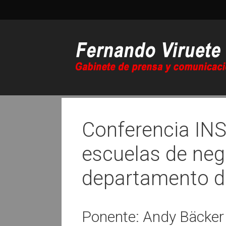
Saltar
al
contenido
Conferencia IN
escuelas de neg
departamento de
Ponente: Andy Bäcker F