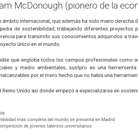
iam McDonough (pionero de la econ
en ámbito internacional, que además ha sido mano derecha 
ipedia de sostenibilidad, trabajando diferentes proyecto
rencia para transmitir sus conocimientos adquiridos a trav
royecto único en el mundo.
ible que engloba todos los campos profesionales como así 
iales y medio ambientales, sustpro es una herramienta
nalcanzables por el mero hecho que no había una herramient
el Reino Unido así donde empezó a especializarse en sosteni
ble
nibilidad más completa del mundo se presenta en Madrid
competición de jóvenes talentos universitarios