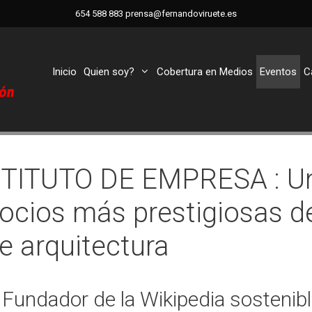
654 588 883
prensa@fernandoviruete.es
Inicio
Quien soy?
Cobertura en Medios
Eventos
C
STITUTO DE EMPRESA : Un
ocios más prestigiosas de
 arquitectura
undador de la Wikipedia sostenible,