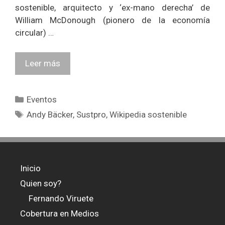
sostenible, arquitecto y ‘ex-mano derecha’ de
William McDonough (pionero de la economía
circular) …
Leer más
Categorías
Eventos
Etiquetas
Andy Bäcker
,
Sustpro
,
Wikipedia sostenible
Inicio
Quien soy?
Fernando Viruete
Cobertura en Medios