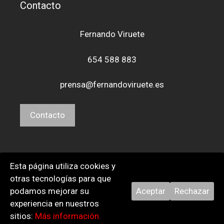
Contacto
Fernando Viruete
654 588 883
prensa@fernandoviruete.es
Contacto
Esta página utiliza cookies y
Aviso Legal,
Política de privacidad
y
Cookies
.
otras tecnologías para que
podamos mejorar su
Aceptar
Rechazar
experiencia en nuestros
© 2026 Fernando Viruete. Todos los derechos reservados.
sitios:
Más información.