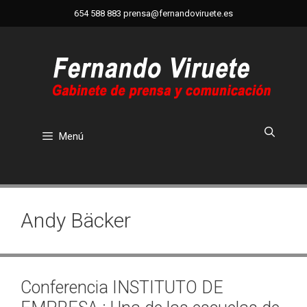
Saltar
654 588 883
prensa@fernandoviruete.es
al
contenido
Menú
Andy Bäcker
Conferencia INSTITUTO DE