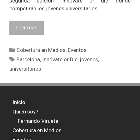
segunda edición ‘’Innóvate or die’ donde
competirán los jóvenes universitarios …
Leer más
Categorías
Cobertura en Medios
,
Eventos
Etiquetas
Barcelona
,
Innóvate or Die
,
jovenes
,
universitarios
Inicio
Quien soy?
Fernando Viruete
Cobertura en Medios
Eventos