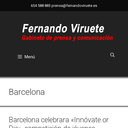
Saltar
654 588 883
prensa@fernandoviruete.es
al
contenido
Menú
Barcelona
Barcelona celebrara «Innóvate or