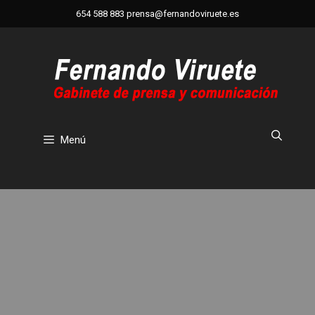
Saltar
654 588 883
prensa@fernandoviruete.es
al
contenido
Menú
Barcelona celebrara «Innóvate or